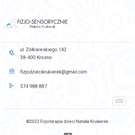
ul. Żółkiewskiego 142
38-400 Krosno
fizjodziecikrukierek@gmail.com
574 988 887
©2022 Fizjoterapia dzieci Natalia Krukierek.