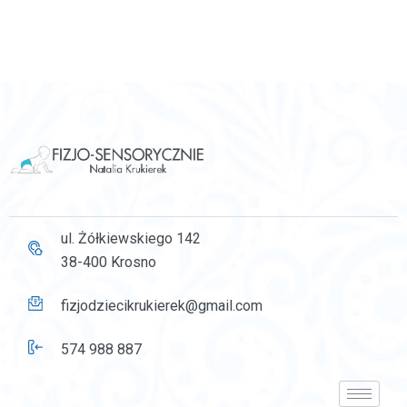
ul. Żółkiewskiego 142
38-400 Krosno
fizjodziecikrukierek@gmail.com
574 988 887